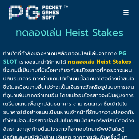
ทดลองเล่น Heist Stakes
ท่านใดที่กำลังมองหาเกมสล็อตออนไลน์เล่นจากทาง
PG
SLOT
เราขอแนะนำให้ท่านได้
ทดลองเล่น Heist Stakes
ซึ่งเกมนี้เป็นเกมที่มีเนื้อหาเกี่ยวกับแม่โจรสาวที่คอยวางแผน
ปล้นธนาคาร ทางค่ายเกมได้ทำเกมนี้ออกมาได้อย่างน่าสนใจ
ซึ่งไม่เหมือนเกมอื่นไม่ว่าจะเป็นเงินรางวัลหรือรูปแบบการเล่น
ที่ดูน่าเล่นมากกว่าเกมอื่น โดยแม่จอมโจรสาวจะเป็นผู้บงการ
เตรียมแผนเพื่อบุกปล้นธนาคาร สามารถแทรกซึมเข้าไปใน
ธนาคารได้อย่างแนบเนียนผ่านเจ้าหน้าที่รักษาความปลอดภัย
ทำให้แม่จอมโจรสาวย่องไปขโมยสมบัติและทรัพย์สินได้อย่าง
อิสระ และสุดท้ายนี้แม่โจรสาวก็จะกอบโกยทรัพย์สินในตู้
นิรภัยและสมบัตินับล้าน เงินสด จากการเดิมพันครั้งนี้ มา