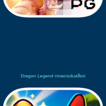
Dragon Legend ทดลองเล่นสล็อต