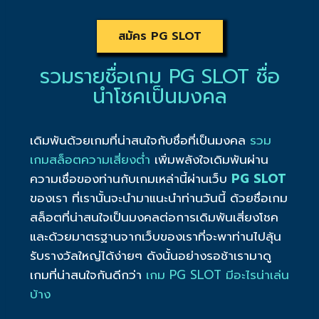
สมัคร PG SLOT
รวมรายชื่อเกม PG SLOT ชื่อ
นำโชคเป็นมงคล
เดิมพันด้วยเกมที่น่าสนใจกับชื่อที่เป็นมงคล
รวม
เกมสล็อตความเสี่ยงตํ่า
เพิ่มพลังใจเดิมพันผ่าน
ความเชื่อของท่านกับเกมเหล่านี้ผ่านเว็บ
PG SLOT
ของเรา ที่เรานั้นจะนำมาแนะนำท่านวันนี้ ด้วยชื่อเกม
สล็อตที่น่าสนใจเป็นมงคลต่อการเดิมพันเสี่ยงโชค
และด้วยมาตรฐานจากเว็บของเราที่จะพาท่านไปลุ้น
รับรางวัลใหญ่ได้ง่ายๆ ดังนั้นอย่างรอช้าเรามาดู
เกมที่น่าสนใจกันดีกว่า
เกม PG SLOT มีอะไรน่าเล่น
บ้าง