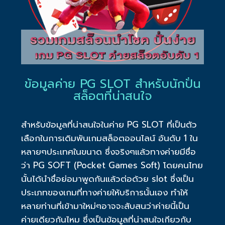
ข้อมูลค่าย PG SLOT สำหรับนักปั่น
สล็อตที่น่าสนใจ
สำหรับข้อมูลที่น่าสนใจในค่าย PG SLOT ที่เป็นตัว
เลือกในการเดิมพันเกมสล็อตออนไลน์ อันดับ 1 ใน
หลายๆประเทศในขนาด ซึ่งจริงๆแล้วทางค่ายมีชื่อ
ว่า PG SOFT (Pocket Games Soft) โดยคนไทย
นั้นได้นำชื่อย่อมาพูดกันแล้วต่อด้วย slot ซึ่งเป็น
ประเภทของเกมที่ทางค่ายให้บริการนั้นเอง ทำให้
หลายท่านที่เข้ามาใหม่ๆอาจจะสับสนว่าค่ายนี้เป็น
ค่ายเดียวกันไหม ซึ่งเป็นข้อมูลที่น่าสนใจเกียวกับ