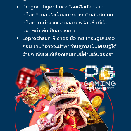
Dragon Tiger Luck โชคเสือมังกร เกม
สล็อตที่น่าสนใจเป็นอย่างมาก ติดอันดับเกม
สล็อตแนะนำจากเราตลอด พร้อมชื่อที่เป็น
มงคลน่าเล่นเป็นอย่างมาก
Leprechaun Riches ชื่อไทย เศรษฐีเลเปรอ
คอน เกมที่อาจจะนำพาท่านสู่การเป็นเศรษฐีได้
ง่ายๆ เพียงแค่เลือกเล่นเกมนี้ผ่านเว็บของรา