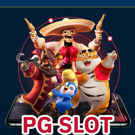
ตลอด 24 ชั่วโมง เว็บตรง มั่นคง
ปลอดภัย 100%
คลิก