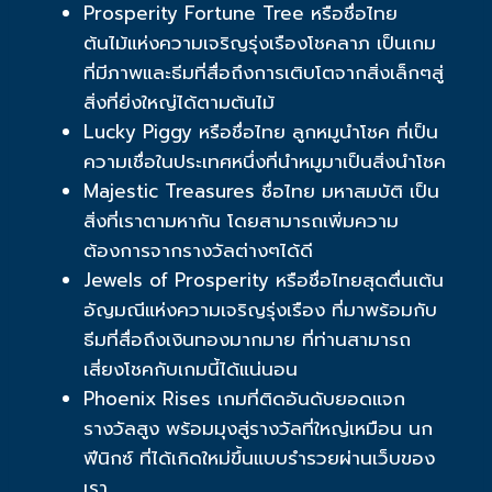
Prosperity Fortune Tree หรือชื่อไทย
ต้นไม้แห่งความเจริญรุ่งเรืองโชคลาภ เป็นเกม
ที่มีภาพและธีมที่สื่อถึงการเติบโตจากสิ่งเล็กๆสู่
สิ่งที่ยิ่งใหญ่ได้ตามต้นไม้
Lucky Piggy หรือชื่อไทย ลูกหมูนำโชค ที่เป็น
ความเชื่อในประเทศหนึ่งที่นำหมูมาเป็นสิ่งนำโชค
Majestic Treasures ชื่อไทย มหาสมบัติ เป็น
สิ่งที่เราตามหากัน โดยสามารถเพิ่มความ
ต้องการจากรางวัลต่างๆได้ดี
Jewels of Prosperity หรือชื่อไทยสุดตื่นเต้น
อัญมณีแห่งความเจริญรุ่งเรือง ที่มาพร้อมกับ
ธีมที่สื่อถึงเงินทองมากมาย ที่ท่านสามารถ
เสี่ยงโชคกับเกมนี้ได้แน่นอน
Phoenix Rises เกมที่ติดอันดับยอดแจก
รางวัลสูง พร้อมมุงสู่รางวัลที่ใหญ่เหมือน นก
ฟีนิกซ์ ที่ได้เกิดใหม่ขึ้นแบบรำรวยผ่านเว็บของ
เรา