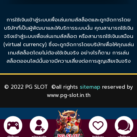
การใช้เงินเข้าสู่ระบบเพื่อเล่นเกมส์สล็อตและถูกจัดการโดย
บริษัทที่เป็นผู้พัฒนาและให้บริการระบบนั้น คุณสามารถใช้เงิน
จริงเข้าสู่ระบบเพื่อเล่นเกมส์สล็อต หรือสามารถใช้เงินเสมือน
(virtual currency) ซึ่งจะถูกจัดการโดยบริษัทเพื่อให้คุณเล่น
เกมส์สล็อตโดยไม่ต้องใช้เงินจริง อย่างไรก็ตาม การเล่น
สล็อตออนไลน์นั้นอาจมีความเสี่ยงต่อการสูญเสียเงินจริง
© 2022 PG SLOT ©all rights
sitemap
reserved by
www.pg-slot.in.th