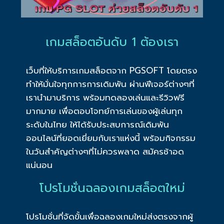
เกมสล็อตอันดับ 1 ต้องเรา
เว็บที่ให้บริการเกมสล็อตจาก PGSOFT โดยตรง
ทำให้มั่นใจทุกการการเดิมพัน ผ่านฟีเจอร์ต่างๆที่
เรานำมาบริการ พร้อมทดลองเล่นและรีวิวฟรี
มากมาย เพื่อตอบโจทย์การเล่นของผู้เล่นทุก
ระดับในไทย ให้ได้รับประสบการณ์เดิมพัน
ออนไลน์ที่ยอดเยี่ยมกับเราแห่งนี้ พร้อมกิจกรรม
ในวันสำคัญต่างๆที่ไม่ควรพลาด สมัครช้าอด
แน่นอน
โปรโมชั่นฉลองเกมสล็อตใหม่
โปรโมชั่นที่จัดขั้นเพื่อฉลองเกมใหม่ส่งตรงจากผู้