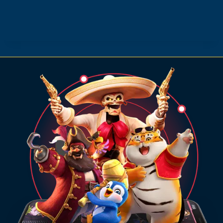
สมัคร PG SLOT
สมัครสมาชิกฟรีเครดิต ระบบออโต้
ตลอด 24 ชั่วโมง เว็บตรง มั่นคง
ปลอดภัย 100%
คลิก