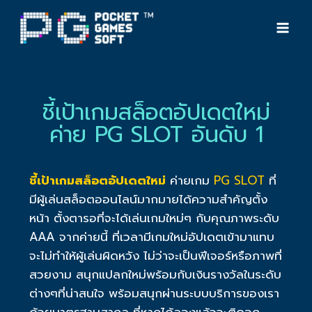
ชี้เป้าเกมสล็อตอัปเดตใหม่
ค่าย PG SLOT อันดับ 1
ชี้เป้าเกมสล็อตอัปเดตใหม่
ค่ายเกม
PG SLOT
ที่
มีผู้เล่นสล็อตออนไลน์มากมายได้ความสำคัญตั้ง
หน้า ตั้งตารอที่จะได้เล่นเกมใหม่ๆ กับคุณภาพระดับ
AAA จากค่ายนี้ ที่เวลามีเกมใหม่อัปเดตเข้ามาแทบ
จะไม่ทำให้ผู้เล่นผิดหวัง ไม่ว่าจะเป็นฟีเจอร์หรือภาพที่
สวยงาม สนุกแปลกใหม่พร้อมกับเงินรางวัลในระดับ
ต่างๆที่น่าสนใจ พร้อมสนุกผ่านระบบบริการของเรา