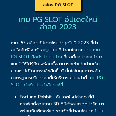
สมัคร PG SLOT
เกม PG SLOT อัปเดตใหม่
ล่าสุด 2023
เกม PG สล็อตอัปเดตใหม่ล่าสุดในปี 2023 ที่น่า
สนใจกับฟีเจอร์และรูปแบบที่น่าสนใจมากมาย
เกม
PG SLOT มีอะไรน่าเล่นบ้าง
ที่เรานั้นอย่ากจะนำมา
แนะนำให้ได้รู้จัก พร้อมทั้งสามารถเข้าเล่นผ่านเว็บ
ของเราได้โดยตรงลิขสิทธิ์แท้ มั่นใจในคุณภาพกับ
มาตรฐานระดับสากลที่ให้บริการเกมเหล่านี้
เกม PG
SLOT ทำเงินประจำสัปดาห์นี้
Fortune Rabbit : อัปเดตใหม่ล่าสุด ที่มี
กราฟิกที่สวยงาม 3D ที่มีตัวละครสุดน่ารัก มา
พร้อมกับฟีเจอร์และรางวัลที่น่าสนใจมาก ไม่แน่