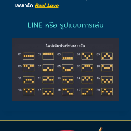
เพลารัก
Reel Love
LINE หรือ รูปแบบการเล่น