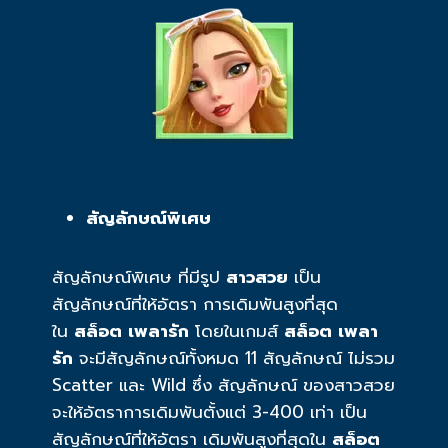
สัญลักษณ์พิเศษ
สัญลักษณ์พิเศษ ที่มีรูป
สาวสวย
เป็น
สัญลักษณ์ที่ให้อัตรา การเดิมพันสูงที่สุด
ใน
สล็อต เพลารัก
โดยในเกมส์
สล็อต เพลา
รัก
จะมีสัญลักษณ์ทั้งหมด 11 สัญลักษณ์ ไม่รวม
Scatter และ Wild ซึ่ง สัญลักษณ์ ของสาวสวย
จะให้อัตราการเดิมพันตั้งแต่ 3-400 เท่า เป็น
สัญลักษณ์ที่ให้อัตรา เดิมพันสูงที่สุดใน
สล็อต